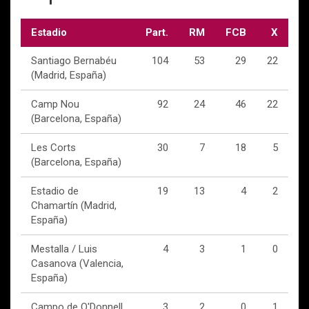
Estadio
Part.
RM
FCB
X
Santiago Bernabéu
104
53
29
22
(Madrid, España)
Camp Nou
92
24
46
22
(Barcelona, España)
Les Corts
30
7
18
5
(Barcelona, España)
Estadio de
19
13
4
2
Chamartín (Madrid,
España)
Mestalla / Luis
4
3
1
0
Casanova (Valencia,
España)
Campo de O'Donnell
3
2
0
1