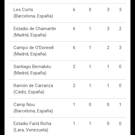
Les Corts
6
0
3
3
(Barcelona, España)
Estadio de Chamartín
6
1
3
2
(Madrid, España)
Campo de O'Donnell
6
1
2
3
(Madrid, España)
Santiago Bernabéu
2
1
1
0
(Madrid, España)
Ramón de Carranza
2
1
1
0
(Cádiz, España)
Camp Nou
1
0
0
1
(Barcelona, España)
Estadio Farid Richa
1
1
0
0
(Lara, Venezuela)