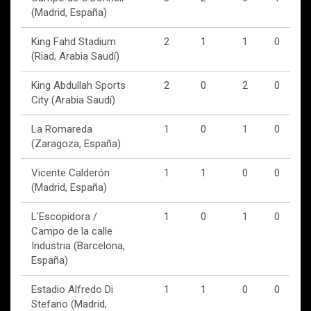
(Madrid, España)
King Fahd Stadium
2
1
1
0
(Riad, Arabia Saudí)
King Abdullah Sports
2
0
2
0
City (Arabia Saudí)
La Romareda
1
0
1
0
(Zaragoza, España)
Vicente Calderón
1
1
0
0
(Madrid, España)
L'Escopidora /
1
0
1
0
Campo de la calle
Industria (Barcelona,
España)
Estadio Alfredo Di
1
1
0
0
Stefano (Madrid,