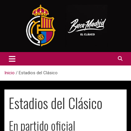
Saltar
al
contenido
Inicio
Estadios del Clásico
Estadios del Clásico
En partido oficial