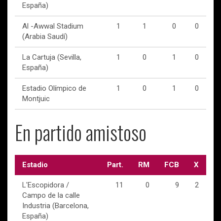
España)
Al -Awwal Stadium
1
1
0
0
(Arabia Saudí)
La Cartuja (Sevilla,
1
0
1
0
España)
Estadio Olímpico de
1
0
1
0
Montjuic
En partido amistoso
Estadio
Part.
RM
FCB
X
L'Escopidora /
11
0
9
2
Campo de la calle
Industria (Barcelona,
España)