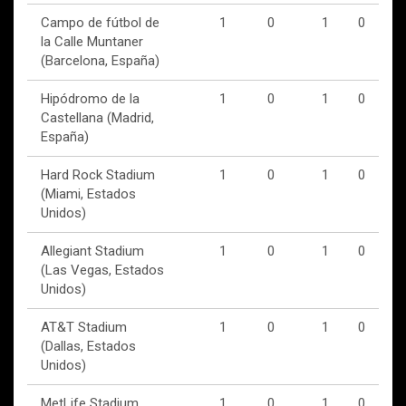
Campo de fútbol de
1
0
1
0
la Calle Muntaner
(Barcelona, España)
Hipódromo de la
1
0
1
0
Castellana (Madrid,
España)
Hard Rock Stadium
1
0
1
0
(Miami, Estados
Unidos)
Allegiant Stadium
1
0
1
0
(Las Vegas, Estados
Unidos)
AT&T Stadium
1
0
1
0
(Dallas, Estados
Unidos)
MetLife Stadium
1
0
1
0